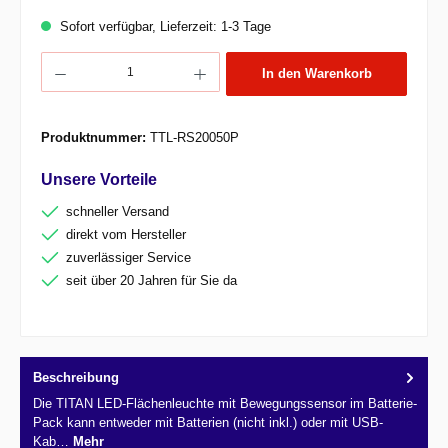
Sofort verfügbar, Lieferzeit: 1-3 Tage
Produkt Anzahl: Gib den gewünschten Wert ein oder benutze die Schaltflächen um d
In den Warenkorb
Produktnummer:
TTL-RS20050P
Unsere Vorteile
schneller Versand
direkt vom Hersteller
zuverlässiger Service
seit über 20 Jahren für Sie da
Beschreibung
Die TITAN LED-Flächenleuchte mit Bewegungssensor im Batterie-
Pack kann entweder mit Batterien (nicht inkl.) oder mit USB-
Kab…
Mehr