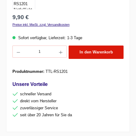
Regulärer Preis:
9,90 €
Preise inkl. MwSt. zzgl. Versandkosten
Sofort verfügbar, Lieferzeit: 1-3 Tage
Produkt Anzahl: Gib den gewünschten Wert ein oder benutze die Schaltflächen um d
In den Warenkorb
Produktnummer:
TTL-RS1201
Unsere Vorteile
schneller Versand
direkt vom Hersteller
zuverlässiger Service
seit über 20 Jahren für Sie da