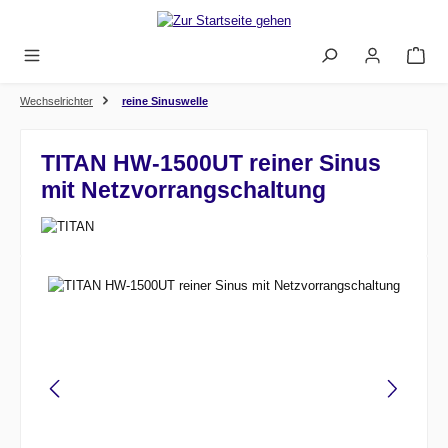
Zum Hauptinhalt springen
Wechselrichter
reine Sinuswelle
TITAN HW-1500UT reiner Sinus
mit Netzvorrangschaltung
Bildergalerie überspringen