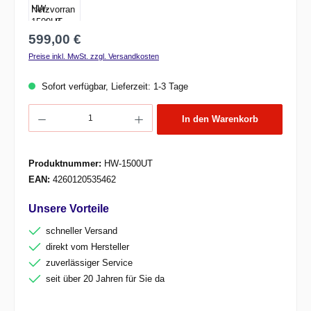
Regulärer Preis:
599,00 €
Preise inkl. MwSt. zzgl. Versandkosten
Sofort verfügbar, Lieferzeit: 1-3 Tage
Produkt Anzahl: Gib den gewünschten Wert ein oder benutze die Schaltflächen um d
In den Warenkorb
Produktnummer:
HW-1500UT
EAN:
4260120535462
Unsere Vorteile
schneller Versand
direkt vom Hersteller
zuverlässiger Service
seit über 20 Jahren für Sie da