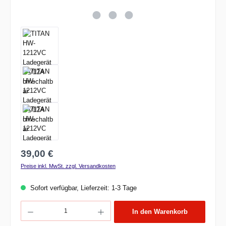
Regulärer Preis:
39,00 €
Preise inkl. MwSt. zzgl. Versandkosten
Sofort verfügbar, Lieferzeit: 1-3 Tage
Produkt Anzahl: Gib den gewünschten Wert ein oder benutze die Schaltflächen um d
In den Warenkorb