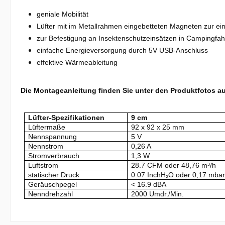
geniale Mobilität
Lüfter mit im Metallrahmen eingebetteten Magneten zur ei
zur Befestigung an Insektenschutzeinsätzen in Campingfa
einfache Energieversorgung durch 5V USB-Anschluss
effektive Wärmeableitung
Die Montageanleitung finden Sie unter den Produktfotos auf
Lüfter-Spezifikationen
9 cm
Lüftermaße
92 x 92 x 25 mm
Nennspannung
5 V
Nennstrom
0,26 A
Stromverbrauch
1,3 W
Luftstrom
28.7 CFM oder 48,76 m³/h
statischer Druck
0.07 InchH₂O oder 0,17 mba
Geräuschpegel
< 16.9 dBA
Nenndrehzahl
2000 Umdr./Min.