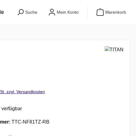
egeräte
Outdoor
Wechselrichter
Suche
Mein Konto
Warenkorb
is:
€
wSt. zzgl. Versandkosten
 verfügbar
mer:
TTC-NF81TZ-RB