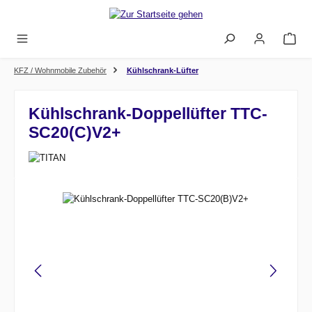
Zum Hauptinhalt springen
KFZ / Wohnmobile Zubehör
Kühlschrank-Lüfter
Kühlschrank-Doppellüfter TTC-
SC20(C)V2+
Bildergalerie überspringen