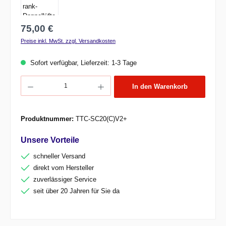
Regulärer Preis:
75,00 €
Preise inkl. MwSt. zzgl. Versandkosten
Sofort verfügbar, Lieferzeit: 1-3 Tage
Produkt Anzahl: Gib den gewünschten Wert ein oder benutze die Schaltflächen um d
In den Warenkorb
Produktnummer:
TTC-SC20(C)V2+
Unsere Vorteile
schneller Versand
direkt vom Hersteller
zuverlässiger Service
seit über 20 Jahren für Sie da