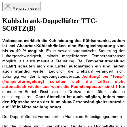
Menü schließen
Kühlschrank-Doppellüfter TTC-
SC09TZ(B)
Verbessert merklich die Kühlleistung des Kühlschranks, zudem
ist bei Absorber-Kühlschränken eine Energieeinsparung von
bis zu 40 % möglich.
Es ist sowohl automatische Steuerung der
Lüftergeschwindigkeit, mittels mitgeliefertem Temperatursensor
möglich, als auch manuelle Steuerung.
Bei Temperaturregelung
(TEMP) schalten sich die Lüfter automatisch ein und laufen
auch ständig weiter.
Lediglich die Drehzahl verändert sich,
abhängig von der Umgebungstemperatur.
Achtung: bei "Temp"
(Temperaturregelung) schalten sich die Lüfter nicht
automatisch wieder aus wenn die Raumtemperatur sinkt !
Bei
manuellem Betrieb lässt sich die Drehzahl der Lüfter stufenlos
selbst regulieren.
Ganz Abstellen ist auch möglich, indem man
den Kippschalter an der Aluminium-Geschwindigkeitskontrolle
auf "0" in Mittelstellung bringt.
Der Doppellüfter ist vormontiert im Aluminium-Befestigungsrahmen.
Um die richtige der 3 verfügbaren Größen an Doppellüftern zu