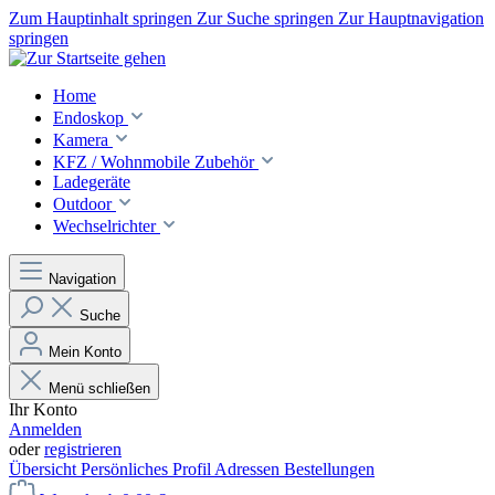
Zum Hauptinhalt springen
Zur Suche springen
Zur Hauptnavigation
springen
Home
Endoskop
Kamera
KFZ / Wohnmobile Zubehör
Ladegeräte
Outdoor
Wechselrichter
Navigation
Suche
Mein Konto
Menü schließen
Ihr Konto
Anmelden
oder
registrieren
Übersicht
Persönliches Profil
Adressen
Bestellungen