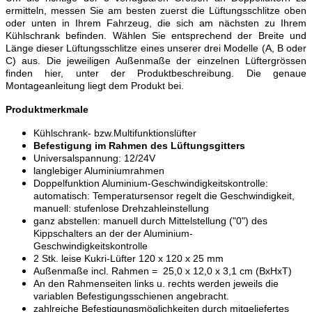
ermitteln, messen Sie am besten zuerst die Lüftungsschlitze oben
oder unten in Ihrem Fahrzeug, die sich am nächsten zu Ihrem
Kühlschrank befinden. Wählen Sie entsprechend der Breite und
Länge dieser Lüftungsschlitze eines unserer drei Modelle (A, B oder
C) aus. Die jeweiligen Außenmaße der einzelnen Lüftergrössen
finden hier, unter der Produktbeschreibung. Die genaue
Montageanleitung liegt dem Produkt bei.
Produktmerkmale
Kühlschrank- bzw.Multifunktionslüfter
Befestigung im Rahmen des Lüftungsgitters
Universalspannung: 12/24V
langlebiger Aluminiumrahmen
Doppelfunktion Aluminium-Geschwindigkeitskontrolle:
automatisch: Temperatursensor regelt die Geschwindigkeit,
manuell: stufenlose Drehzahleinstellung
ganz abstellen: manuell durch Mittelstellung ("0") des
Kippschalters an der der Aluminium-
Geschwindigkeitskontrolle
2 Stk. leise Kukri-Lüfter 120 x 120 x 25 mm
Außenmaße incl. Rahmen = 25,0 x 12,0 x 3,1 cm (BxHxT)
An den Rahmenseiten links u. rechts werden jeweils die
variablen Befestigungsschienen angebracht.
zahlreiche Befestigungsmöglichkeiten durch mitgeliefertes