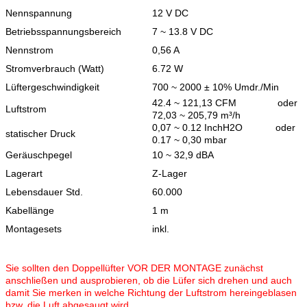
Nennspannung
12 V DC
Betriebsspannungsbereich
7 ~ 13.8 V DC
Nennstrom
0,56 A
Stromverbrauch (Watt)
6.72 W
Lüftergeschwindigkeit
700 ~ 2000 ± 10% Umdr./Min
42.4 ~ 121,13 CFM oder
Luftstrom
72,03 ~ 205,79 m³/h
0,07 ~ 0.12 InchH2O oder
statischer Druck
0.17 ~ 0,30 mbar
Geräuschpegel
10 ~ 32,9 dBA
Lagerart
Z-Lager
Lebensdauer Std.
60.000
Kabellänge
1 m
Montagesets
inkl.
Sie sollten den Doppellüfter VOR DER MONTAGE zunächst
anschließen und ausprobieren, ob die Lüfer sich drehen und auch
damit Sie merken in welche Richtung der Luftstrom hereingeblasen
bzw. die Luft abgesaugt wird.