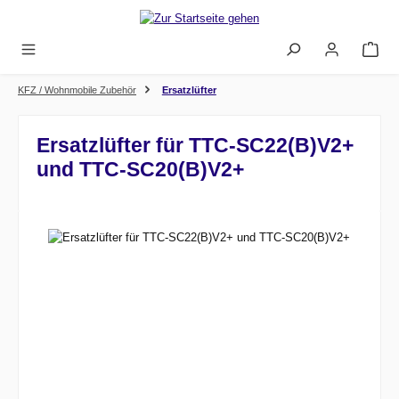
Zum Hauptinhalt springen
KFZ / Wohnmobile Zubehör
Ersatzlüfter
Ersatzlüfter für TTC-SC22(B)V2+
und TTC-SC20(B)V2+
Bildergalerie überspringen