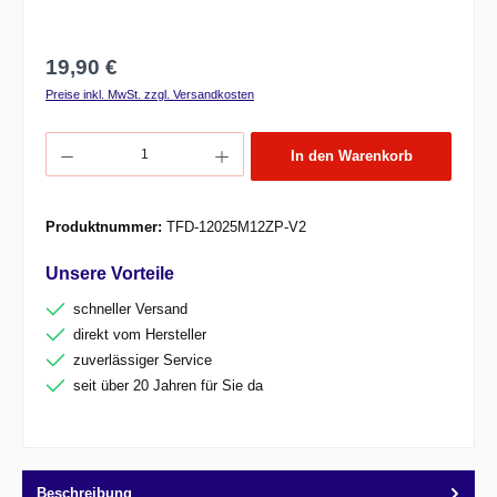
Regulärer Preis:
19,90 €
Preise inkl. MwSt. zzgl. Versandkosten
Produkt Anzahl: Gib den gewünschten Wert ein oder benutze die Schaltflächen um d
In den Warenkorb
Produktnummer:
TFD-12025M12ZP-V2
Unsere Vorteile
schneller Versand
direkt vom Hersteller
zuverlässiger Service
seit über 20 Jahren für Sie da
Beschreibung